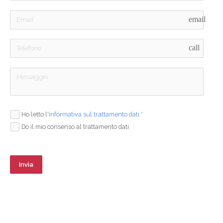
window
window
window
email
call
Ho letto l'
informativa sul trattamento dati *
Do il mio consenso al trattamento dati
Invia