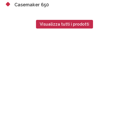
Casemaker 650
Visualizza tutti i prodotti
Contattaci per richiedere informazioni
o per ricevere un preventivo gratuito.
Chiamaci
Scrivici
011 53 81 91
info@unievolution.it