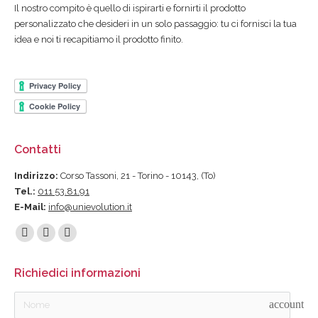
Il nostro compito è quello di ispirarti e fornirti il prodotto
personalizzato che desideri in un solo passaggio: tu ci fornisci la tua
idea e noi ti recapitiamo il prodotto finito.
Contatti
Indirizzo:
Corso Tassoni, 21 - Torino - 10143, (To)
Tel.:
011 53.81.91
E-Mail:
info@unievolution.it
Find us on:
Facebook
Linkedin
Instagram
page
page
page
Richiedici informazioni
opens
opens
opens
in
in
in
account_ci
new
new
new