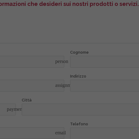
rmazioni che desideri sui nostri prodotti o servizi.
Cognome
person
Indirizzo
assignment
Città
payment
Telefono
email