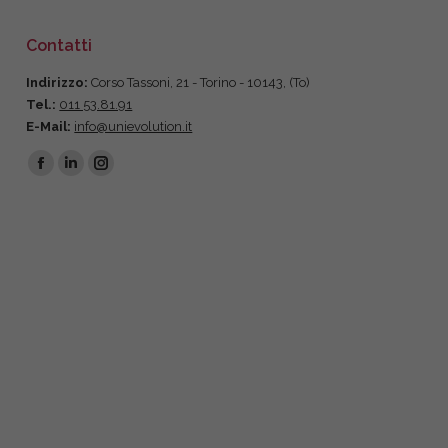
Contatti
Indirizzo:
Corso Tassoni, 21 - Torino - 10143, (To)
Tel.:
011 53.81.91
E-Mail:
info@unievolution.it
Find us on:
Facebook
Linkedin
Instagram
page
page
page
opens
opens
opens
in
in
in
new
new
new
window
window
window