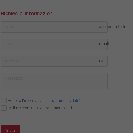
Richiedici informazioni
account_circle
email
call
Ho letto l'
informativa sul trattamento dati *
Do il mio consenso al trattamento dati
Invia