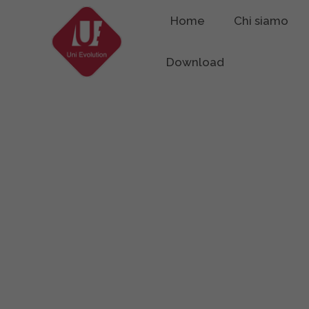
Home
Chi siamo
Download
Prodotti
Scegliamo i prodotti migliori per il tuo bu
che possano apportare un reale valore a
la loro qualità e in ottica eco friendly.
Scegli il prodotto che fa per te, facci a
o progettiamolo insieme!