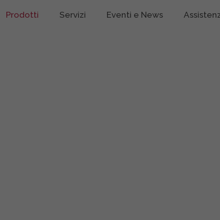
Prodotti
Servizi
Eventi e News
Assisten
siness, i più versatili,
ggiunto con il loro design,
vere il tuo progetto